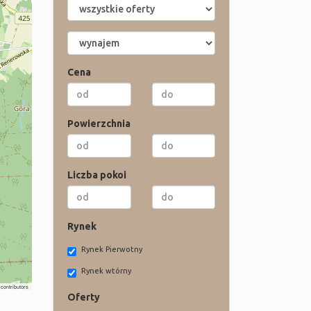
Cena
Powierzchnia
Liczba pokoi
Rynek
Rynek Pierwotny
Rynek wtórny
contributors
Oferty