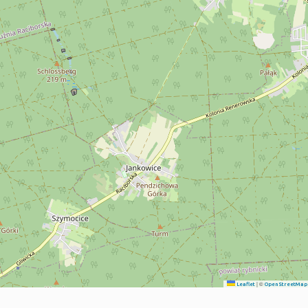
|
©
Leaflet
OpenStreetMap