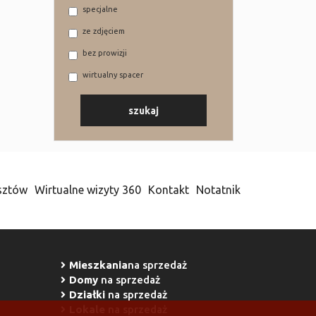
specjalne
ze zdjęciem
bez prowizji
wirtualny spacer
sztów
Wirtualne wizyty 360
Kontakt
Notatnik
Mieszkania
na sprzedaż
Domy
na sprzedaż
Działki
na sprzedaż
Lokale
na sprzedaż